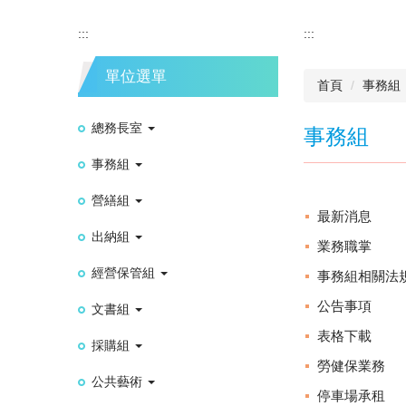
:::
:::
單位選單
首頁
事務組
總務長室
事務組
事務組
營繕組
最新消息
出納組
業務職掌
經營保管組
事務組相關法
公告事項
文書組
表格下載
採購組
勞健保業務
公共藝術
停車場承租