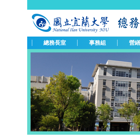
跳
到
主
要
內
容
總務長室
事務組
營
區