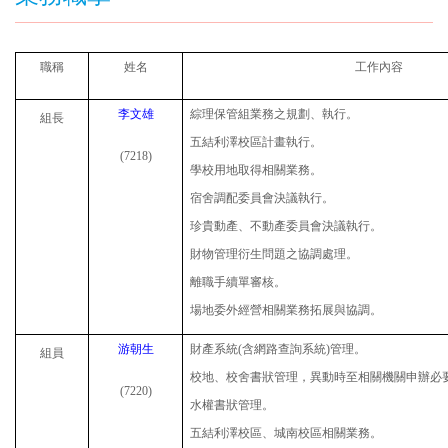
職稱
姓名
工作內容
李文雄
綜理保管組業務之規劃、執行。
組長
五結利澤校區計畫執行。
(7218)
學校用地取得相關業務。
宿舍調配委員會決議執行。
珍貴動產、不動產委員會決議執行。
財物管理衍生問題之協調處理。
離職手續單審核。
場地委外經營相關業務拓展與協調。
游朝生
財產系統(含網路查詢系統)管理。
組員
校地、校舍書狀管理，異動時至相關機關申辦必
(7220)
水權書狀管理。
五結利澤校區、城南校區相關業務。