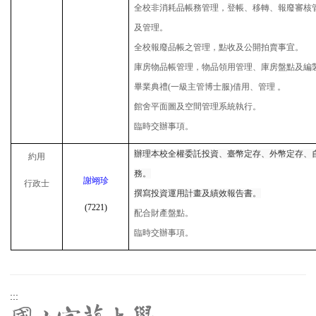
全校非消耗品帳務管理，登帳、移轉、報廢審核
及管理。
全校報廢品帳之管理，點收及公開拍賣事宜。
庫房物品帳管理，物品領用管理、庫房盤點及編
畢業典禮
(
一級主管博士服
)
借用、管理
。
館舍平面圖及空間管理系統執行。
臨時交辦事項。
辦理本校全權委託投資、臺幣定存、外幣定存、
約用
務。
謝翊珍
行政士
撰寫投資運用計畫及績效報告書。
(7221
)
配合財產盤點。
臨時交辦事項。
:::