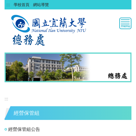
跳
:::
學校首頁
網站導覽
到
主
要
內
容
區
:::
經營保管組
經營保管組公告