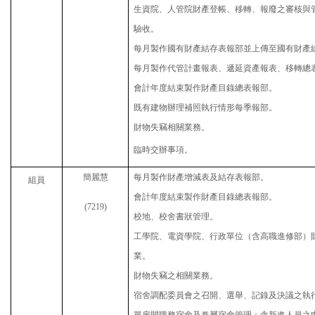
生資院、人管院財產登帳、移轉、報廢之審核與管
驗收。
每月製作國有財產結存表報部並上傳至國有財產
每月製作代管計畫報表、遞延資產報表、移轉總
會計年度結束製作財產目錄總表報部。
既有建物辦理補照執行情形每季報部。
財物失竊相關業務。
臨時交辦事項。
簡麗慧
每月製作財產增減表及結存表報部。
組員
會計年度結束製作財產目錄總表報部。
(
7219
)
校地、校舍書狀管理。
工學院、電資學院、行政單位（含高職進修部）
業。
財物失竊之相關業務。
宿舍調配委員會之召開、選舉、記錄及決議之執
單房間職務宿舍及眷屬宿舍管理：含新進人員之