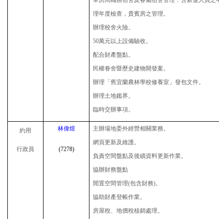
理年度檢查，貴賓房之管理。
辦理校舍火險。
50
萬元以上設備驗收。
配合財產盤點。
民權眷舍暨歷史建物開發案。
辦理「舊宜蘭農林學校修養室」發包文件。
辦理土地鑑界。
臨時交辦事項。
林偉煜
主辦場地委外經營相關業務。
約用
網頁更新及維護。
行政員
(
7278
)
負責空間盤點及後續資料更新作業。
協辦財務盤點
閒置空間管理
(
包含財務
)
。
協助財產登帳作業。
房屋稅、地價稅核銷處理。