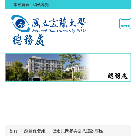
跳
:::
學校首頁
網站導覽
到
主
要
內
容
區
:::
:::
首頁
經營保管組
促進民間參與公共建設專區