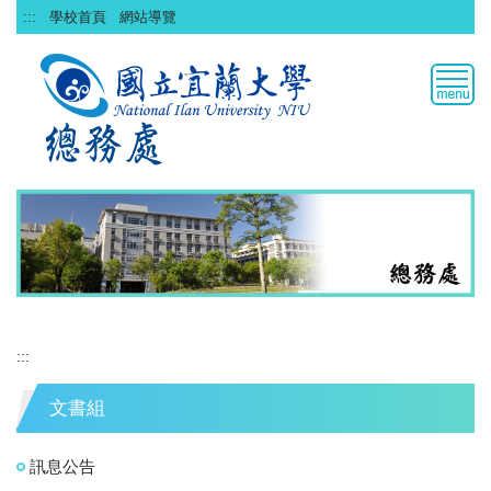
跳
:::
學校首頁
網站導覽
到
主
要
內
容
區
:::
文書組
訊息公告