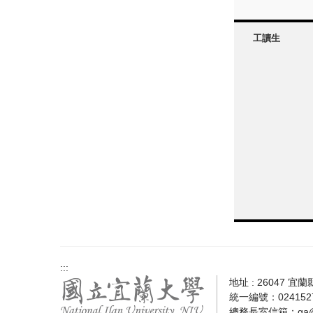
工讀生
:::
地址 : 26047 宜
統一編號：0241527
總務長室信箱：
ga@