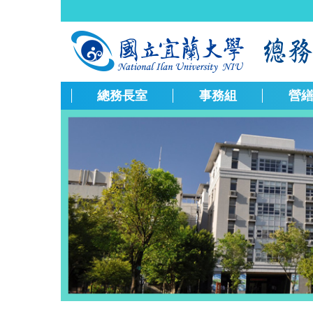
跳
到
主
要
內
容
總務長室
事務組
營
區