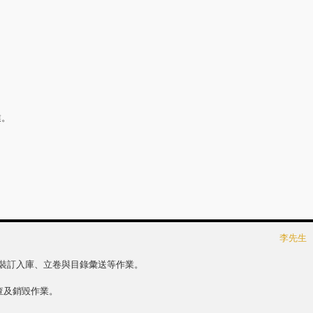
業。
李先生
裝訂入庫、立卷與目錄彙送等作業。
查及銷毀作業。