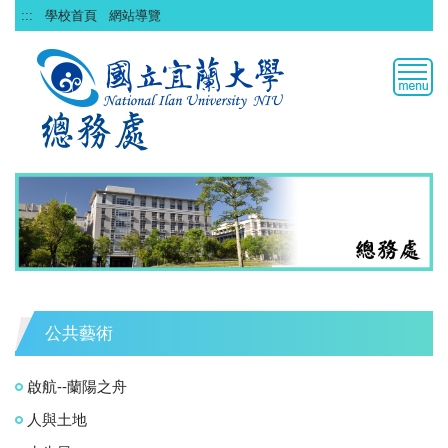
跳
:::
學校首頁
網站導覽
到
主
要
內
容
區
公共藝術
啟航--蘭陽之舟
人與土地