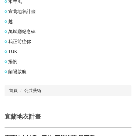
水牛風
宜蘭地衣計畫
越
萬斌廳紀念碑
我正前往你
TUK
揚帆
蘭陽啟航
首頁
公共藝術
宜蘭地衣計畫