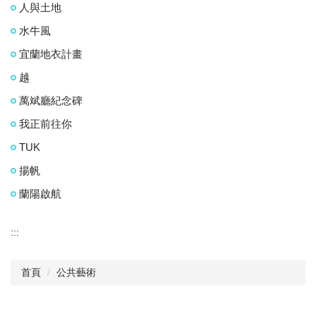
人與土地
水牛風
宜蘭地衣計畫
越
萬斌廳紀念碑
我正前往你
TUK
揚帆
蘭陽啟航
:::
首頁
公共藝術