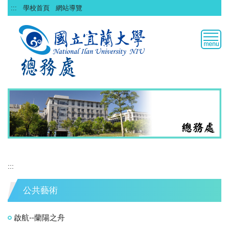
跳
:::
學校首頁
網站導覽
到
主
要
內
容
區
:::
公共藝術
啟航--蘭陽之舟