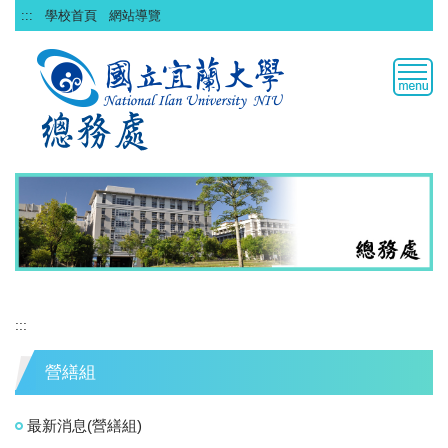
跳
:::
學校首頁
網站導覽
到
主
要
內
容
區
:::
營繕組
最新消息(營繕組)