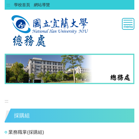
跳
:::
學校首頁
網站導覽
到
主
要
內
容
區
:::
採購組
業務職掌(採購組)