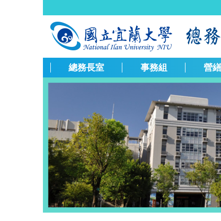
跳
到
主
要
內
容
總務長室
事務組
營
區