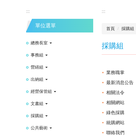
:::
:::
單位選單
首頁
採購組
總務長室
採購組
事務組
營繕組
業務職掌
出納組
最新消息公告
經營保管組
相關法令
相關網站
文書組
綠色採購
採購組
統購網站
公共藝術
聯絡我們