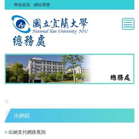
跳
:::
學校首頁
網站導覽
到
主
要
內
容
區
:::
出納組
出納支付網路查詢