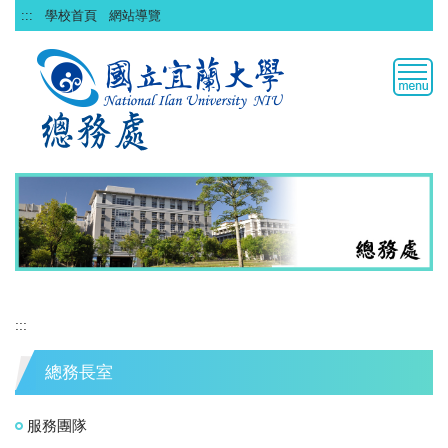
跳
:::
學校首頁
網站導覽
到
主
要
內
容
區
:::
總務長室
服務團隊