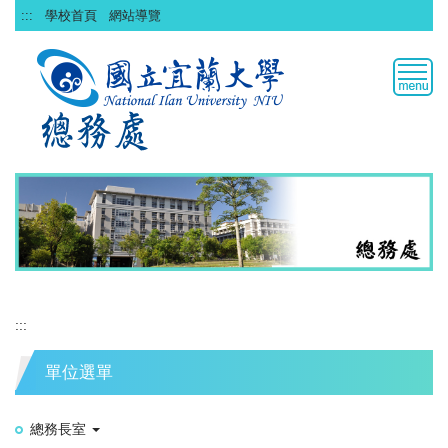
跳
:::
學校首頁
網站導覽
到
主
要
內
容
區
:::
單位選單
總務長室