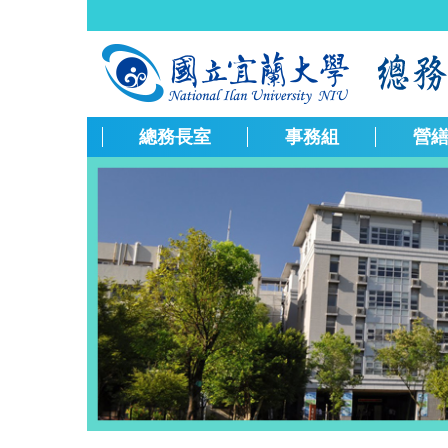
跳
到
主
要
內
容
總務長室
事務組
營
區