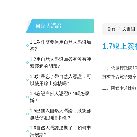
:::
:::
自然人憑證
首頁
文書組
1.1為什麼要使用自然人憑證加
1.7線上
簽?
1.2用自然人憑證加簽有沒有洩
漏隱私的問題?
一、依據行政院1
1.3如果忘了帶自然人憑證，可
施並符合電子簽章
以使用線上簽核嗎?
二、兩種卡片比較
1.4忘記自然人憑證PIN碼怎麼
辦?
1.5已插入自然人憑證，系統卻
無法偵測到讀卡機？
1.6自然人憑證過期了，如何申
請展期?