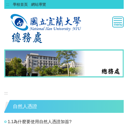
跳
:::
學校首頁
網站導覽
到
主
要
內
容
區
:::
自然人憑證
1.1為什麼要使用自然人憑證加簽?