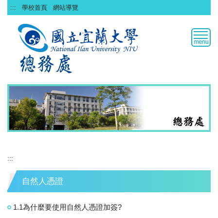
跳
:::
學校首頁
網站導覽
到
主
要
內
容
區
:::
自然人憑證
1.1為什麼要使用自然人憑證加簽?