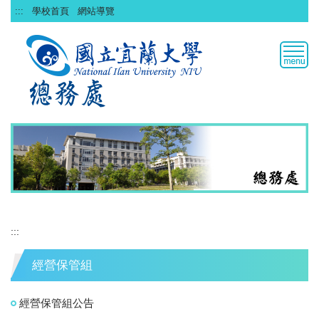
跳
:::
學校首頁
網站導覽
到
主
要
內
容
區
:::
經營保管組
經營保管組公告