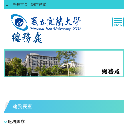
跳
:::
學校首頁
網站導覽
到
主
要
內
容
區
:::
總務長室
服務團隊