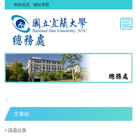
跳
:::
學校首頁
網站導覽
到
主
要
內
容
區
:::
文書組
訊息公告