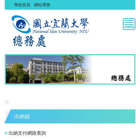
跳
:::
學校首頁
網站導覽
到
主
要
內
容
區
:::
出納組
出納支付網路查詢