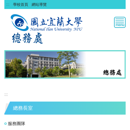
跳
:::
學校首頁
網站導覽
到
主
要
內
容
區
:::
總務長室
服務團隊