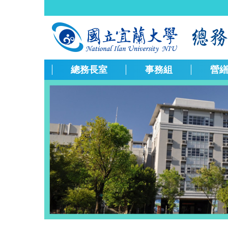
跳
到
主
要
內
容
總務長室
事務組
營
區