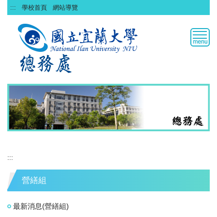
跳
:::
學校首頁
網站導覽
到
主
要
內
容
區
:::
營繕組
最新消息(營繕組)