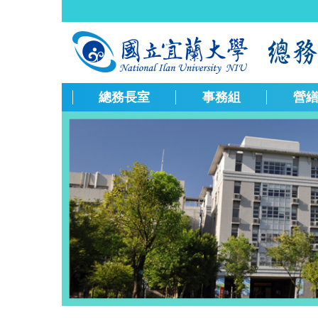
跳
到
主
要
內
容
總務長室
事務組
營
區