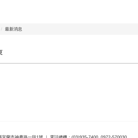
最新消息
束
蘭縣宜蘭市神農路一段1號 ｜ 電話總機：(03)935-7400, 0972-570030