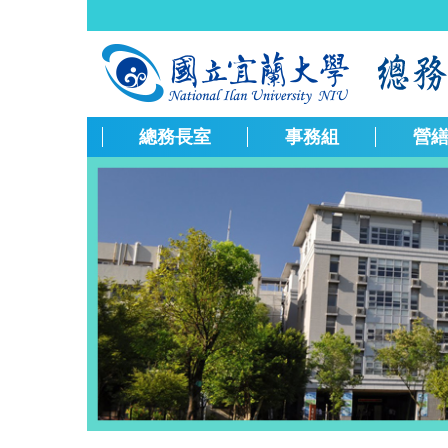
跳
到
主
要
內
容
總務長室
事務組
營
區