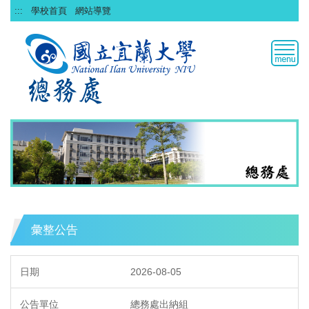
跳
:::
學校首頁
網站導覽
到
主
要
內
容
區
彙整公告
2026-08-05
總務處出納組