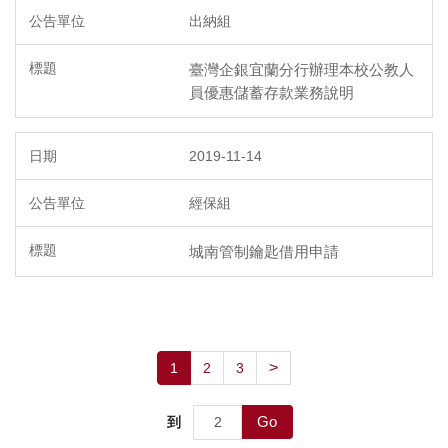
出納組
臺灣企銀宜蘭分行辦理本校公教人
員優惠儲蓄存款業務說明
2019-11-14
經保組
城南管制鑰匙借用申請
>
1
2
3
Go
到