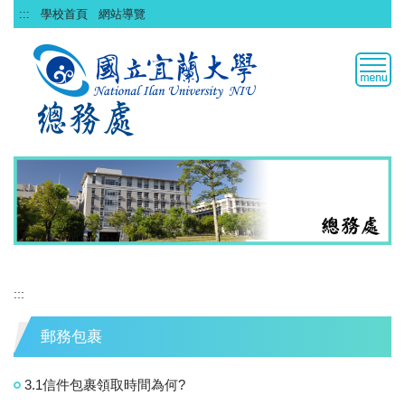
跳
:::
學校首頁
網站導覽
到
主
要
內
容
區
:::
郵務包裹
3.1信件包裹領取時間為何?