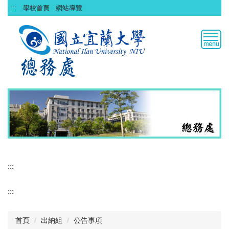
跳
:::
學校首頁
網站導覽
到
主
要
內
容
區
:::
:::
首頁
出納組
公告事項