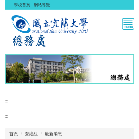
跳
:::
學校首頁
網站導覽
到
主
要
內
容
區
:::
:::
首頁
營繕組
最新消息