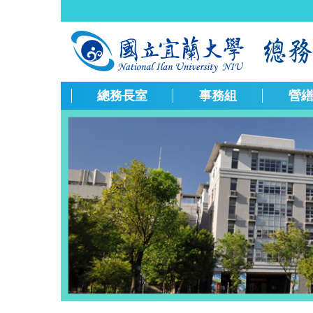
跳
到
主
要
內
容
總務長室
事務組
營
區