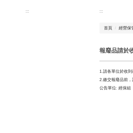
:::
:::
首頁
經營保
報廢品請於
1.請各單位於收
2.繳交報廢品前，請
公告單位:
經保組