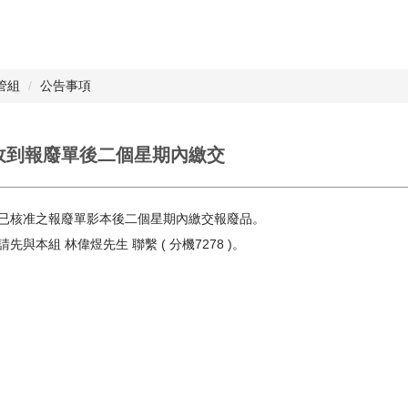
管組
公告事項
收到報廢單後二個星期內繳交
到已核准之報廢單影本後二個星期內繳交報廢品。
先與本組 林偉煜先生 聯繫 ( 分機7278 )。