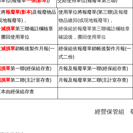
單位(報廢單
一
張
(
影本)
)
交給使用單位(報廢單第三聯)
位將
報廢單(影本)
及報廢物品
使用單位將報廢單(第三聯)
及報廢
現地報廢等)
，
物品繳回(或現地報廢等)，
於
減損單
第三聯備註欄核章
經保組於報廢單第三聯備註欄核章
，擲回使用單位
確認後，擲回使用單位
依
減損單
銷帳後製作月報(一
經保組依報廢單銷帳後製作月報(一
式二份)
減損單
第一聯(經保組存查)
月報及報廢單第一聯(經保組存查)
減損單
第二聯(主計室存查)
月報及報廢單第二聯(主計室存查)
正本
由經保組存查
經營保管組 