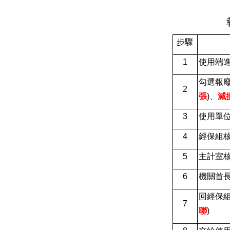
報廢
步驟
1
使用端
勾選報廢
2
張
)
、
減
3
使用單
4
經保組
5
主計室
6
機關首
回經保組
7
聯
)