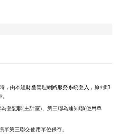
時，由本組
財產管理網路服務系統
登入
，原列印
章。
聯為登記聯
(
主計室
)
、第三聯為通知聯
(
使用單
損單第三聯交使用單位保存。