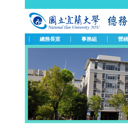
跳
到
主
要
內
容
總務長室
事務組
營
區