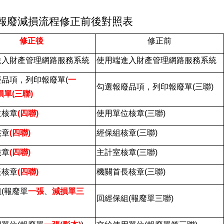
減損流程修正前後對照表
修正後
修正前
進入財產管理網路服務系統
使用端進入財產管理網路服務系統
品項，列印報廢單(
一
勾選報廢品項，列印報廢單(三聯)
損單(三聯)
位核章
(
四聯)
使用單位核章(三聯)
核章
(
四聯)
經保組核章(三聯)
核章
(
四聯)
主計室核章(三聯)
長核章
(
四聯)
機關首長核章(三聯)
(報廢單
一
張
、
減損單三
回經保組(報廢單三聯)