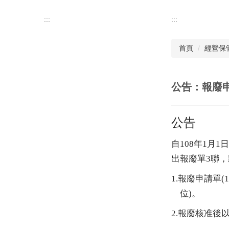
:::
:::
首頁
經營保
公告：報廢
公告
自
108
年
1
月
1
日
出報廢單
3
聯，
1.
報廢申請單
(1
位
)
。
2.
報廢核准後