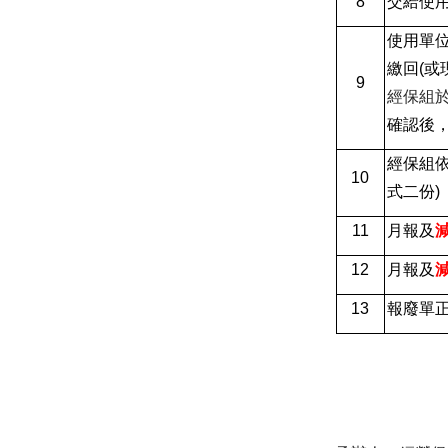
8
交給使用
使用單
繳回(或
9
經保組
確認後
經保組
10
式二份)
11
月報及
12
月報及
13
報廢單