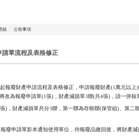
管組
公告事項
申請單流程及表格修正
起報廢財產申請流程及表格修正，申請報廢財產
(1
萬元以上
)
將改為報廢申請單
(1
張
)
，財產減損單
3
聯
(
共
4
張
)
，請一併核
張
)
，財產減損單共分
3
聯，第一聯為存根聯
(
保管組
)
、第二
以報廢申請單影本通知使用單位，待報廢品繳回後，將財產減