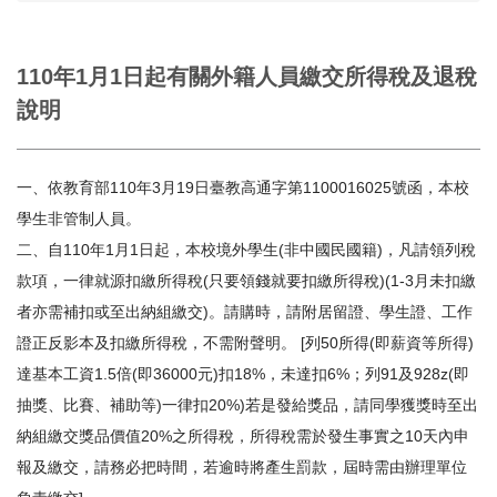
110年1月1日起有關外籍人員繳交所得稅及退稅
說明
一、依教育部110年3月19日臺教高通字第1100016025號函，本校
學生非管制人員。
二、自110年1月1日起，本校境外學生(非中國民國籍)，凡請領列稅
款項，一律就源扣繳所得稅(只要領錢就要扣繳所得稅)(1-3月未扣繳
者亦需補扣或至出納組繳交)。請購時，請附居留證、學生證、工作
證正反影本及扣繳所得稅，不需附聲明。 [列50所得(即薪資等所得)
達基本工資1.5倍(即36000元)扣18%，未達扣6%；列91及928z(即
抽獎、比賽、補助等)一律扣20%)若是發給獎品，請同學獲獎時至出
納組繳交獎品價值20%之所得稅，所得稅需於發生事實之10天內申
報及繳交，請務必把時間，若逾時將產生罰款，屆時需由辦理單位