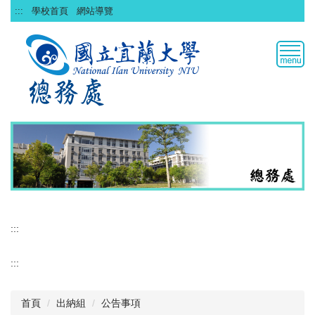
跳
:::
學校首頁
網站導覽
到
主
要
內
容
區
:::
:::
首頁
出納組
公告事項