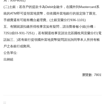
局：935-6052)
(二)土銀：若存戶的提款卡為Debit金融卡，在國外到Mastercard系
統的ATM即可提領當地貨幣，但依國外當地銀行的規定除了匯兌、
手續費還有可能有機台處理費。(土銀宜蘭分行936-1101)
五、有關就源扣繳所得稅事宜如有疑問，請洽鄭春敏小姐(分機：
7251或03-931-7251)，若有關退稅事宜請洽北區國稅局宜蘭分行(電
話如三、)若有銀行提領國外當地貨幣疑問請洽詢同學本人所持有帳
戶之各銀行或郵局。
公告單位:
出納組
瀏覽數:
7801
:::