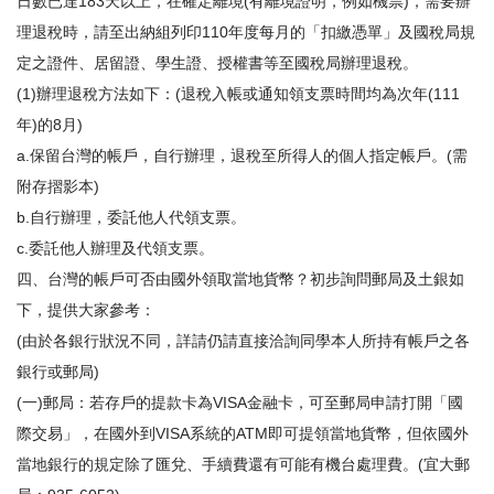
日數已達183天以上，在確定離境(有離境證明，例如機票)，需要辦
理退稅時，請至出納組列印110年度每月的「扣繳憑單」及國稅局規
定之證件、居留證、學生證、授權書等至國稅局辦理退稅。
(1)辦理退稅方法如下：(退稅入帳或通知領支票時間均為次年(111
年)的8月)
a.保留台灣的帳戶，自行辦理，退稅至所得人的個人指定帳戶。(需
附存摺影本)
b.自行辦理，委託他人代領支票。
c.委託他人辦理及代領支票。
四、台灣的帳戶可否由國外領取當地貨幣？初步詢問郵局及土銀如
下，提供大家參考：
(由於各銀行狀況不同，詳請仍請直接洽詢同學本人所持有帳戶之各
銀行或郵局)
(一)郵局：若存戶的提款卡為VISA金融卡，可至郵局申請打開「國
際交易」，在國外到VISA系統的ATM即可提領當地貨幣，但依國外
當地銀行的規定除了匯兌、手續費還有可能有機台處理費。(宜大郵